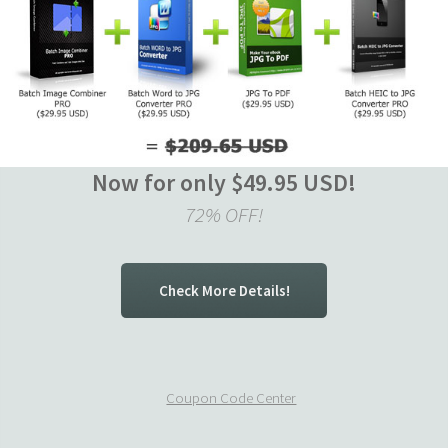
Now for only $49.95 USD!
72% OFF!
Check More Details!
Coupon Code Center