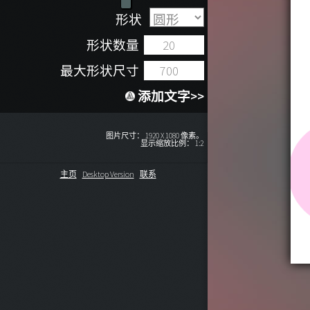
形状
形状数量
最大形状尺寸
添加文字>>
图片尺寸：
1920
X
1080
像素。
显示缩放比例：
1:2
主页
Desktop Version
联系