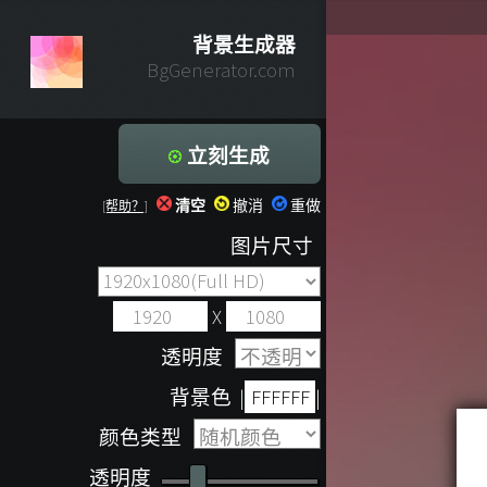
背景生成器
BgGenerator.com
立刻生成
清空
撤消
重做
[帮助？]
图片尺寸
X
透明度
背景色
|
|
颜色类型
透明度