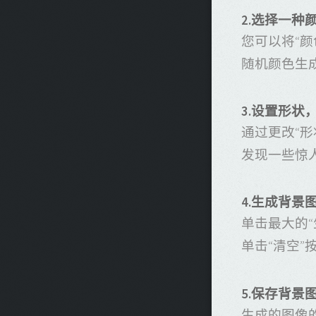
2.选择一种
您可以将“颜
随机颜色生
3.设置形状
通过更改“形
发现一些惊
4.生成背景
单击最大的
单击“清空”
5.保存背景
生成的图像的