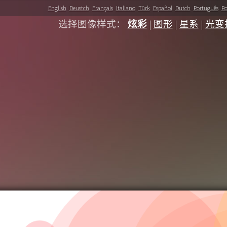
English
Deustch
Français
Italiano
Türk
Español
Dutch
Português
Po
选择图像样式：
炫彩
|
图形
|
星系
|
光变