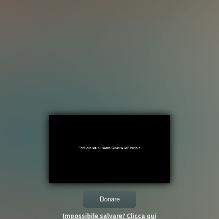
Donare
Impossibile salvare? Clicca qui