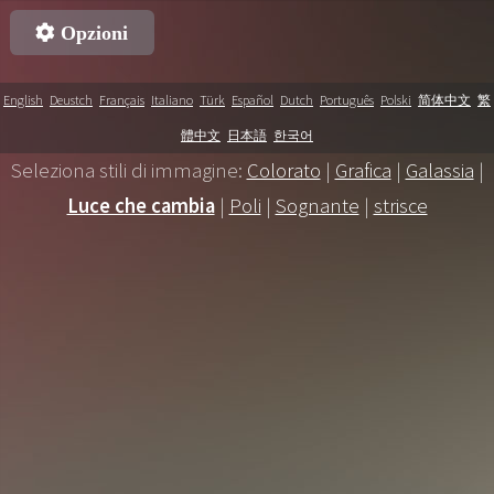
English
Deustch
Français
Italiano
Türk
Español
Dutch
Português
Polski
简体中文
繁
體中文
日本語
한국어
Seleziona stili di immagine:
Colorato
|
Grafica
|
Galassia
|
Luce che cambia
|
Poli
|
Sognante
|
strisce