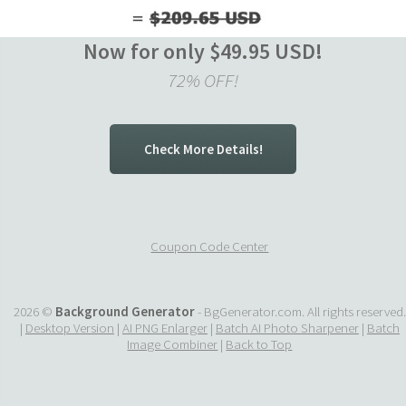
Now for only $49.95 USD!
72% OFF!
Check More Details!
Coupon Code Center
2026 ©
Background Generator
- BgGenerator.com. All rights reserved.
|
Desktop Version
|
AI PNG Enlarger
|
Batch AI Photo Sharpener
|
Batch
Image Combiner
|
Back to Top